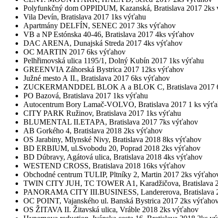
Polyfunkčný dom OPPIDUM, Kazanská, Bratislava 2017 2ks
Vila Devín, Bratislava 2017 1ks výťahu
Apartmány DELFÍN, SENEC 2017 3ks výťahov
VB a NP Estónska 40-46, Bratislava 2017 4ks výťahov
DAC ARENA, Dunajská Streda 2017 4ks výťahov
OC MARTIN 2017 6ks výťahov
Pelhřimovská ulica 1195/1, Dolný Kubín 2017 1ks výťahu
GREENVIA Záhorská Bystrica 2017 12ks výťahov
Južné mesto A II., Bratislava 2017 6ks výťahov
ZUCKERMANDDEL BLOK A a BLOK C, Bratislava 2017 6
PO Bazová, Bratislava 2017 1ks výťahu
Autocentrum Bory Lamač-VOLVO, Bratislava 2017 1 ks výť
CITY PARK Ružinov, Bratislava 2017 1ks výťahu
BLUMENTAL II.ETAPA, Bratislava 2017 7ks výťahov
AB Gorkého 4, Bratislava 2018 2ks výťahov
OS Jarabiny, Mlynské Nivy, Bratislava 2018 8ks výťahov
BD ERBIUM, ul.Svobodu 20, Poprad 2018 2ks výťahov
BD Dúbravy, Agátová ulica, Bratislava 2018 4ks výťahov
WESTEND CROSS, Bratislava 2018 16ks výťahov
Obchodné centrum TULIP, Pltníky 2, Martin 2017 2ks výťaho
TWIN CITY JUH, TC TOWER A1, Karadžičova, Bratislava 2
PANORAMA CITY III.BUSINESS, Landererova, Bratislava 2
OC POINT, Vajanského ul. Banská Bystrica 2017 2ks výťaho
OS ŽITAVA II. Žitavská ulica, Vráble 2018 2ks výťahov