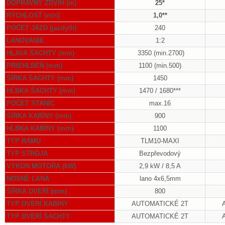
DOPRAVNÝ ZDVIH (m)
25*
RÝCHLOSŤ (m/s)
1,0**
POČET JÁZD (jazdy/h)
240
LANOVANIE
1:2
HLAVA ŠACHTY (mm)
3350 (min.2700)
PRIEHLBEŇ (mm)
1100 (min.500)
ŠÍRKA ŠACHTY (mm)
1450
HĹBKA ŠACHTY (mm)
1470 / 1680***
POČET STANÍC
max.16
ŠÍRKA KABÍNY (mm)
900
HĹBKA KABÍNY (mm)
1100
TYP RÁMU
TLM10-MAXI
TYP STROJA
Bezpřevodový
VÝKON MOTORA (kW)
2,9 kW / 8,5 A
NOSNÉ LANÁ
lano 4x6,5mm
ŠÍRKA DVERÍ (mm)
800
TYP DVERÍ KABÍNY
AUTOMATICKÉ 2T
TYP DVERÍ ŠACHTY
AUTOMATICKÉ 2T