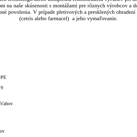
dom na naše skúsenosti s montážami pre rôznych výrobcov a d
ebné povolenia. V prípade pletivových a presklených ohraden
(cetris alebo farmacel) a jeho vymaľovanie.
ÓPE
19
výťahov
hov