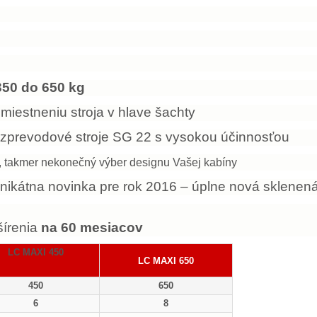
50 do 650 kg
iestneniu stroja v hlave šachty
bezprevodové stroje SG 22 s vysokou účinnosťou
, takmer nekonečný výber designu Vašej kabíny
nikátna novinka pre rok 2016 – úplne nová sklenen
šírenia
na 60 mesiacov
LC MAXI 450
LC MAXI 650
450
650
6
8