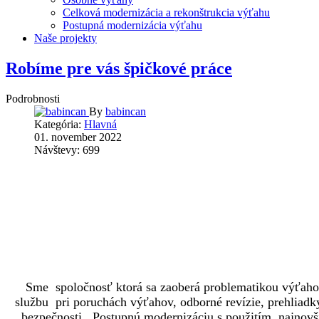
Celková modernizácia a rekonštrukcia výťahu
Postupná modernizácia výťahu
Naše projekty
Robíme pre vás špičkové práce
Podrobnosti
By
babincan
Kategória:
Hlavná
01. november 2022
Návštevy: 699
Sme spoločnosť ktorá sa zaoberá problematikou výťahov 
službu pri poruchách výťahov, odborné revízie, prehliad
bezpečnosti. Postupnú modernizáciu s použitím najnovší