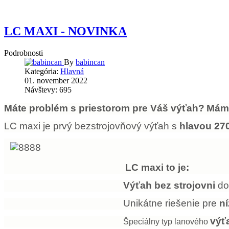
LC MAXI - NOVINKA
Podrobnosti
By
babincan
Kategória:
Hlavná
01. november 2022
Návštevy: 695
Máte problém s priestorom pre Váš výťah?
Máme
LC maxi je prvý bezstrojovňový výťah s
hlavou 2
LC maxi to je:
Výťah bez strojovni
do
Unikátne riešenie pre
ní
výť
Špeciálny typ lanového