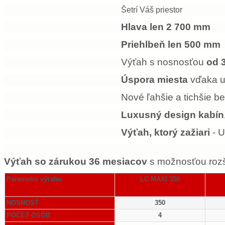
Šetrí Váš priestor
Hlava len 2 700 mm
Priehlbeň len 500 mm
Výťah s nosnosťou
od 3
Úspora miesta
vďaka um
Nové ľahšie a tichšie 
Luxusný design kabín
Výťah, ktorý zažiari
- U
Výťah so zárukou 36 mesiacov
s možnosťou roz
Parametre výťahu
LC MAXI 350
NOSNOSŤ
350
POČET OSÔB
4