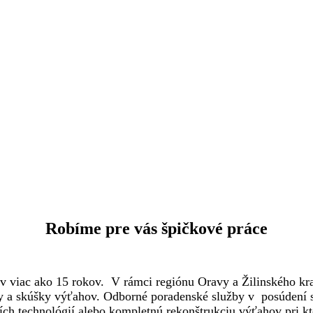
Robíme pre vás špičkové práce
viac ako 15 rokov. V rámci regiónu Oravy a Žilinského kraj
ky a skúšky výťahov. Odborné poradenské služby v posúdení s
ch technológií alebo kompletnú rekonštrukciu výťahov pri kt