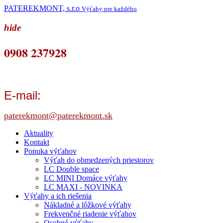
PATEREKMONT, s.r.o
Výťahy pre každého
hide
0908 237928
E-mail:
paterekmont@paterekmont.sk
Aktuality
Kontakt
Ponuka výťahov
Výťah do obmedzených priestorov
LC Double space
LC MINI Domáce výťahy
LC MAXI - NOVINKA
Výťahy a ich riešenia
Nákladné a lôžkové výťahy
Frekvenčné riadenie výťahov
Osobné výťahy