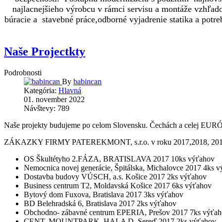
najlacnejšieho výrobcu v rámci servisu a montáže vzhľa
búracie a stavebné práce,odborné vyjadrenie statika a potr
Naše Projectkty
Podrobnosti
By
babincan
Kategória:
Hlavná
01. november 2022
Návštevy: 789
Naše projekty budujeme po celom Slovensku. Čechách a celej EUR
ZÁKAZKY FIRMY PATEREKMONT, s.r.o. v roku 2017,2018, 20
OS Škultétyho 2.FÁZA, BRATISLAVA 2017 10ks výťahov
Nemocnica novej generácie, Špitálska, Michalovce 2017 4ks 
Dostavba budovy VÚSCH, a.s. Košice 2017 2ks výťahov
Business centrum T2, Moldavská Košice 2017 6ks výťahov
Bytový dom Fuxova, Bratislava 2017 3ks výťahov
BD Belehradská 6, Bratislava 2017 2ks výťahov
Obchodno- zábavné centrum EPERIA, Prešov 2017 7ks výťa
CENT. MOUNTPARK, HALA D, Sereď 2017 2ks výťahov