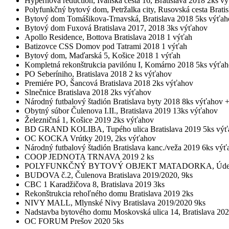
Hypernova reduction, Ivánska cesta 16, Bratislava 2018 2ks v
Polyfunkčný bytový dom, Petržalka city, Rusovská cesta Brati
Bytový dom Tomášikova-Trnavská, Bratislava 2018 5ks výťah
Bytový dom Fuxová Bratislava 2017, 2018 3ks výťahov
Apollo Residence, Bottova Bratislava 2018 1 výťah
Batizovce CSS Domov pod Tatrami 2018 1 výťah
Bytový dom, Maďarská 5, Košice 2018 1 výťah
Kompletná rekonštrukcia pavilónu I, Komárno 2018 5ks výťa
PO Seberíniho, Bratislava 2018 2 ks výťahov
Premiére PO, Šancová Bratislava 2018 2ks výťahov
Slnečnice Bratislava 2018 2ks výťahov
Národný futbalový štadión Bratislava byty 2018 8ks výťaho
Obytný súbor Čulenova I.II., Bratislava 2019 13ks výťahov
Železničná 1, Košice 2019 2ks výťahov
BD GRAND KOLIBA, Tupého ulica Bratislava 2019 5ks výť
OC KOCKA Vrútky 2019, 2ks výťahov
Národný futbalový štadión Bratislava kanc./veža 2019 6ks vý
COOP JEDNOTA TRNAVA 2019 2 ks
POLYFUNKČNÝ BYTOVÝ OBJEKT MATADORKA, Údernícka u
BUDOVA č.2, Čulenova Bratislava 2019/2020, 9ks
CBC 1 Karadžičova 8, Bratislava 2019 3ks
Rekonštrukcia rehoľného domu Bratislava 2019 2ks
NIVY MALL, Mlynské Nivy Bratislava 2019/2020 9ks
Nadstavba bytového domu Moskovská ulica 14, Bratislava 202
OC FORUM Prešov 2020 5ks