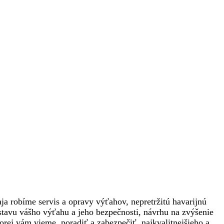
a robíme servis a opravy výťahov, nepretržitú havarijnú
tavu vášho výťahu a jeho bezpečnosti, návrhu na zvýšenie
orej vám vieme poradiť a zabezpečiť najkvalitnejšieho a