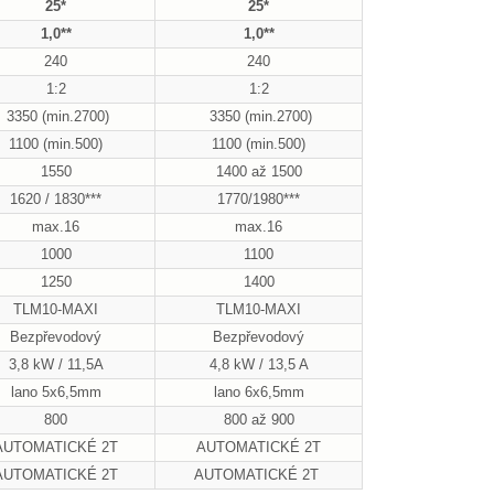
25*
25*
1,0**
1,0**
240
240
1:2
1:2
3350 (min.2700)
3350 (min.2700)
1100 (min.500)
1100 (min.500)
1550
1400 až 1500
1620 / 1830***
1770/1980***
max.16
max.16
1000
1100
1250
1400
TLM10-MAXI
TLM10-MAXI
Bezpřevodový
Bezpřevodový
3,8 kW / 11,5A
4,8 kW / 13,5 A
lano 5x6,5mm
lano 6x6,5mm
800
800 až 900
AUTOMATICKÉ 2T
AUTOMATICKÉ 2T
AUTOMATICKÉ 2T
AUTOMATICKÉ 2T